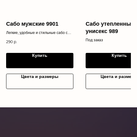
Сабо мужские 9901
Сабо утепленные
унисекс 989
Легкие, удобные и стильные сабо с
анатомической подошвой и
Под заказ
290
р.
перфорацией для идеальной
вентиляции. Широкая палитра цветов
позволит подобрать идеальную пару
Купить
Купить
под ваш образ. Водостойкие,
практичные и долговечные.
Цвета и размеры
Цвета и размер